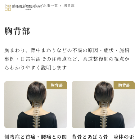
トップぺージ
ブログ記事一覧
胸背部
MENU
胸背部
胸まわり、背中まわりなどの不調の原因・症状・施術
事例・日常生活での注意点など、柔道整復師の視点か
らわかりやすく説明します
胸背部
胸背部
側弯症と首痛・腰痛との関
背骨とあばら骨 身体の歪