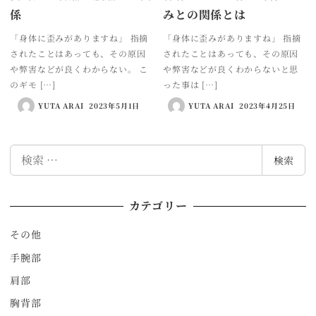
係
みとの関係とは
「身体に歪みがありますね」 指摘
「身体に歪みがありますね」 指摘
されたことはあっても、その原因
されたことはあっても、その原因
や弊害などが良くわからない。 こ
や弊害などが良くわからないと思
のギモ […]
った事は […]
YUTA ARAI
2023年5月1日
YUTA ARAI
2023年4月25日
検
検索
索
カテゴリー
その他
手腕部
肩部
胸背部